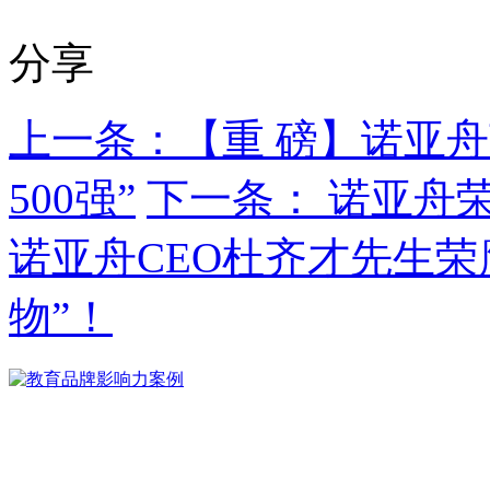
分享
上一条：【重 磅】诺亚舟
500强”
下一条： 诺亚舟荣
诺亚舟CEO杜齐才先生荣
物”！