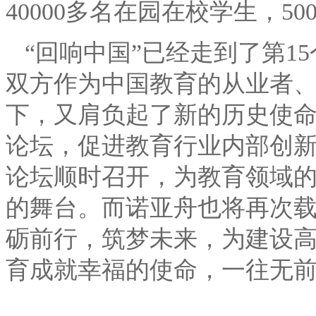
40000多名在园在校学生，5
“回响中国”已经走到了第1
双方作为中国教育的从业者
下，又肩负起了新的历史使
论坛，促进教育行业内部创新
论坛顺时召开，为教育领域
的舞台。而诺亚舟也将再次
砺前行，筑梦未来，为建设
育成就幸福的使命，一往无