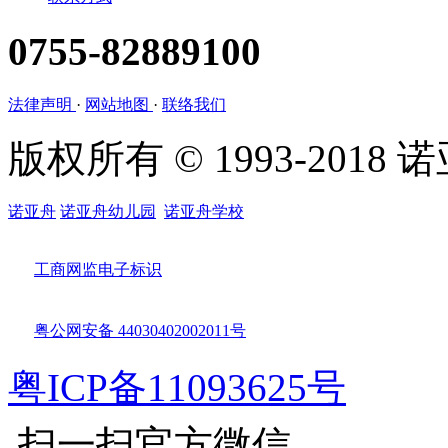
0755-82889100
法律声明
·
网站地图
·
联络我们
版权所有 © 1993-201
诺亚舟
诺亚舟幼儿园
诺亚舟学校
工商网监电子标识
粤公网安备 44030402002011号
粤ICP备11093625号
扫一扫官方微信