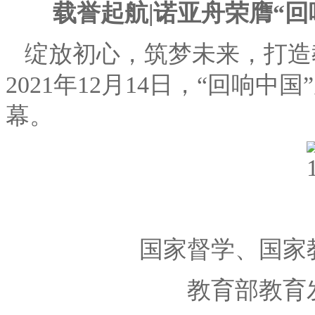
载誉起航|诺亚舟荣膺“回
绽放初心，筑梦未来，打造
2021年12月14日，“回响
幕。
国家督学、国家
教育部教育