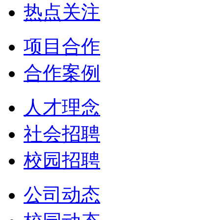
热点关注
项目合作
合作案例
人才理念
社会招聘
校园招聘
公司动态