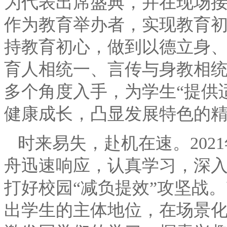
为代表出席盛典，并在现场
作为教育举办者，实现教育
持教育初心，做到以德立身
育人相统一、言传与身教相
多个角度入手，为学生“提供
健康成长，凸显发展特色的
时来易失，赴机在速。2021
舟迅速响应，认真学习，深入
打好校园“减负提效”攻坚战
出学生的主体地位，在场景