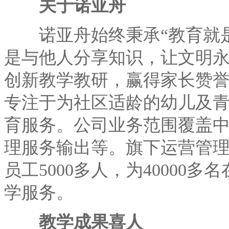
关于诺亚舟
诺亚舟始终秉承“教育就是
是与他人分享知识，让文明永
创新教学教研，赢得家长赞
专注于为社区适龄的幼儿及
育服务。公司业务范围覆盖
理服务输出等。旗下运营管理
员工5000多人，为40000
学服务。
教学成果喜人