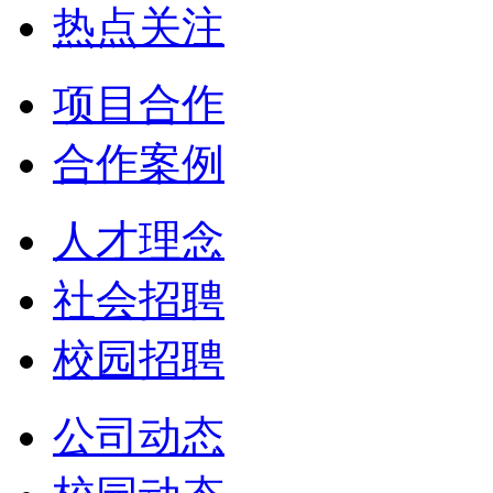
热点关注
项目合作
合作案例
人才理念
社会招聘
校园招聘
公司动态