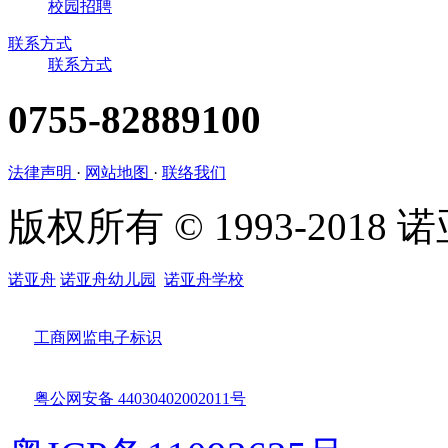
校园招聘
联系方式
联系方式
0755-82889100
法律声明
·
网站地图
·
联络我们
版权所有 © 1993-201
诺亚舟
诺亚舟幼儿园
诺亚舟学校
工商网监电子标识
粤公网安备 44030402002011号