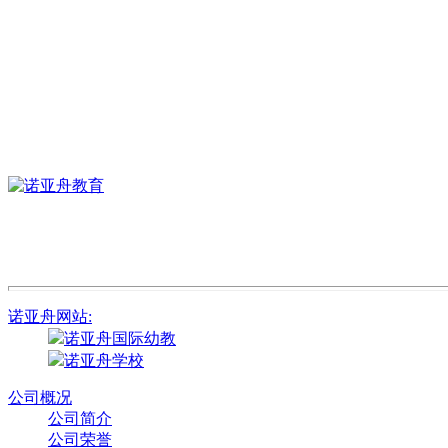
诺亚舟网站:
诺亚舟国际幼教
诺亚舟学校
公司概况
公司简介
公司荣誉