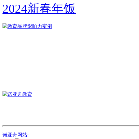
2024新春年饭
诺亚舟网站: