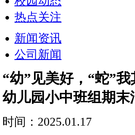
校园动态
热点关注
新闻资讯
公司新闻
“幼”见美好，“蛇”
幼儿园小中班组期末
时间：2025.01.17