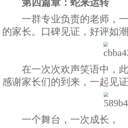
第四篇章：蛇来运转
一群专业负责的老师，一群
的家长。口碑见证，好评如
在一次次欢声笑语中，此次
感谢家长们的到来，一起见
一个舞台，一次成长，