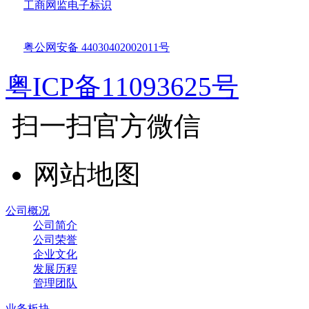
工商网监电子标识
粤公网安备 44030402002011号
粤ICP备11093625号
扫一扫官方微信
网站地图
公司概况
公司简介
公司荣誉
企业文化
发展历程
管理团队
业务板块