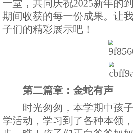
一堂，共同庆祝2025新年
期间收获的每一份成果。让
子们的精彩展示吧！
第二篇章：金蛇有声
时光匆匆，本学期中孩子们
学活动，学习到了各种本领