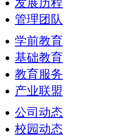
发展历程
管理团队
学前教育
基础教育
教育服务
产业联盟
公司动态
校园动态