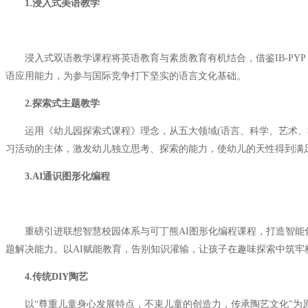
1.浸入式美语教学
浸入式双语教学课程将英语教育与素质教育有机结合，借鉴IB-PY
语应用能力，为参与国际竞争打下坚实的语言文化基础。
2.探索式主题教学
运用《幼儿园探索式课程》理念，从五大领域(语言、科学、艺术、社
习活动的主体，激发幼儿独立思考、探索的能力，使幼儿的天性得到满
3.AI通识图形化编程
重磅引进联想智慧校园体系与可丁熊AI图形化编程课程，打造智能化编程
题解决能力。以AI赋能教育，告别知识灌输，让孩子在趣味探索中筑牢
4.传统DIY陶艺
以“尊重儿童身心发展特点，不束儿童的创造力，传承陶艺文化"为原