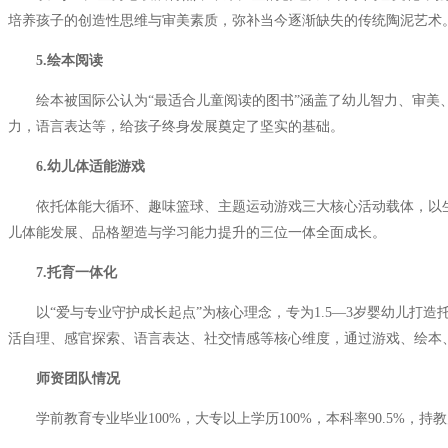
培养孩子的创造性思维与审美素质，弥补当今逐渐缺失的传统陶泥艺术
5.绘本阅读
绘本被国际公认为“最适合儿童阅读的图书”涵盖了幼儿智力、审美、
力，语言表达等，给孩子终身发展奠定了坚实的基础。
6.幼儿体适能游戏
依托体能大循环、趣味篮球、主题运动游戏三大核心活动载体，以生
儿体能发展、品格塑造与学习能力提升的三位一体全面成长。
7.托育一体化
以“爱与专业守护成长起点”为核心理念，专为1.5—3岁婴幼儿打
活自理、感官探索、语言表达、社交情感等核心维度，通过游戏、绘本
师资团队情况
学前教育专业毕业100%，大专以上学历100%，本科率90.5%，持教